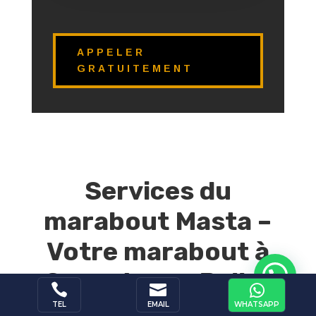
APPELER
GRATUITEMENT
Services du
marabout Masta –
Votre marabout à
Capesterre-Belle-



Eau
WHATSAPP
TEL
EMAIL