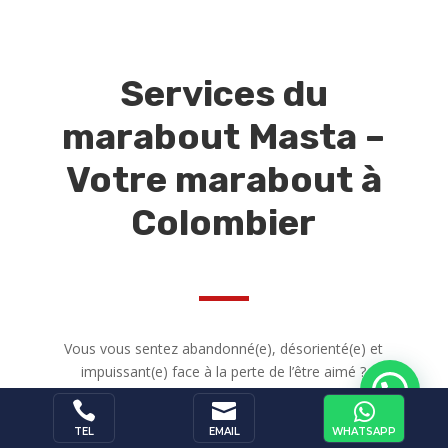
Services du
marabout Masta –
Votre marabout à
Colombier
Vous vous sentez abandonné(e), désorienté(e) et
impuissant(e) face à la perte de l’être aimé ?
Votre vie semble bloquée ?



Ces bonheurs devraient être accessibles à tous.
WHATSAPP
TEL
EMAIL
Pourtant, entre les ruptures douloureuses, la